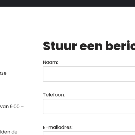
Stuur een beri
Naam:
nze
Telefoon:
 van 9:00 –
E-mailadres:
lden de