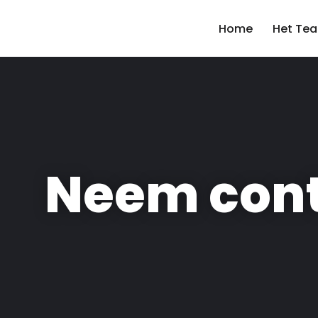
Home
Het Te
Ga
naar
de
inhoud
Neem cont